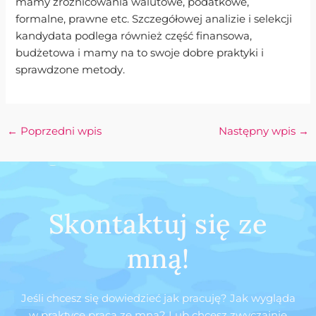
mamy zróżnicowania walutowe, podatkowe,
formalne, prawne etc. Szczegółowej analizie i selekcji
kandydata podlega również część finansowa,
budżetowa i mamy na to swoje dobre praktyki i
sprawdzone metody.
←
Poprzedni wpis
Następny wpis
→
Skontaktuj się ze
mną!
Jeśli chcesz się dowiedzieć jak pracuję? Jak wygląda
w praktyce praca ze mną? Lub chcesz zwyczajnie