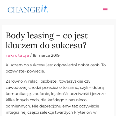
Skip
Post
MAI
to
navigation
ME
content
Body leasing – co jest
kluczem do sukcesu?
rekrutacja
/
18 marca 2019
Kluczem do sukcesu jest odpowiedni dobór osób. To
oczywiste- powiecie.
Zarówno w relacji osobistej, towarzyskiej czy
zawodowej chodzi przecież o to samo, czyli – dobrą
komunikację, zaufanie, lojalność, uczciwość i jeszcze
kilka innych cech, dla każdego z nas nieco
odmiennych. Nie deprecjonujemy też oczywiście
integralnej części selekcji twardych kryteriów w