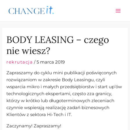
Skip
Post
MAI
to
navigation
ME
content
BODY LEASING – czego
nie wiesz?
rekrutacja
/
5 marca 2019
Zapraszamy do cyklu mini publikacji poświęconych
rozwiązaniom w zakresie Body Leasingu, czyli
wsparcia mikro i małych przedsiębiorstw i start up’ów
technologicznych ekspertami, często zza granicy,
którzy w krótko lub długoterminowych zleceniach
czynnie wspierają realizację zadań biznesowych
Klientów z sektora Hi-Tech i IT.
Zaczynamy! Zapraszamy!