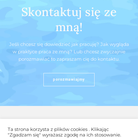
Skontaktuj się ze
mną!
Jeśli chcesz się dowiedzieć jak pracuję? Jak wygląda
w praktyce praca ze mną? Lub chcesz zwyczajnie
porozmawiać to zapraszam cię do kontaktu.
porozmawiajmy
Ta strona korzysta z plików cookies . Klikając
"Zgadzam się" wyrażasz zgodę na ich stosowanie.