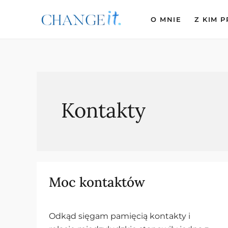
Skip
to
O MNIE
Z KIM 
content
Kontakty
Moc kontaktów
Moc
kontaktów
Odkąd sięgam pamięcią kontakty i