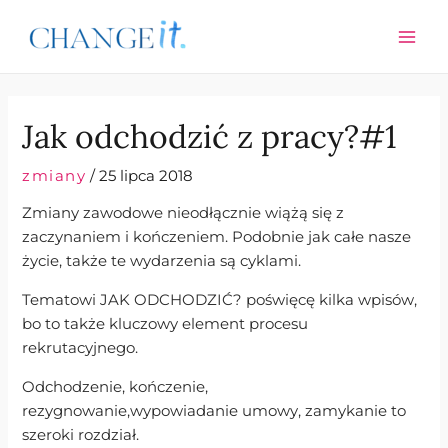
Skip
Post
MAI
to
navigation
ME
content
Jak odchodzić z pracy?#1
zmiany
/
25 lipca 2018
Zmiany zawodowe nieodłącznie wiążą się z
zaczynaniem i kończeniem. Podobnie jak całe nasze
życie, także te wydarzenia są cyklami.
Tematowi JAK ODCHODZIĆ? poświęcę kilka wpisów,
bo to także kluczowy element procesu
rekrutacyjnego.
Odchodzenie, kończenie,
rezygnowanie,wypowiadanie umowy, zamykanie to
szeroki rozdział.